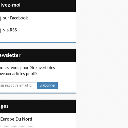
uivez-moi
sur Facebook
via RSS
Newsletter
nnez-vous pour être averti des
veaux articles publiés.
Pages
 Europe Du Nord
.............................