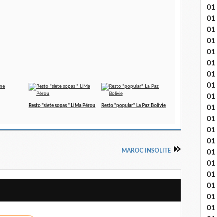
01
01
01
01
01
01 
01
01
01
Resto "siete sopas " LiMa Pérou
Resto "popular" La Paz Bolivie
01
01 
01
01
MAROC INSOLITE
01
01
01
01
01 
01 