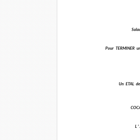
Salad
Pour TERMINER u
Un ETAL d
COCA
L 