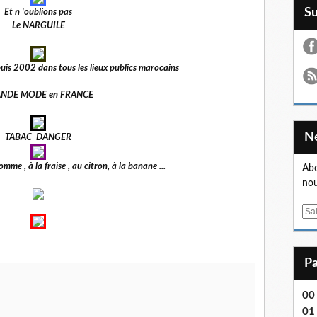
S
Et n 'oublions pas
Le NARGUILE
puis 2002 dans tous les lieux publics marocains
NDE MODE en FRANCE
TABAC DANGER
me , à la fraise , au citron, à la banane ...
Abo
nou
E
m
a
i
l
00
01 .