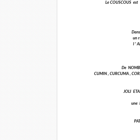
Le COUSCOUS est ser
Dans
un r
l '
De NOMBRE
CUMIN , CURCUMA , CORI
JOLI ET
une 
PA