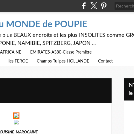
du MONDE de POUPIE
 les plus BEAUX endroits et les plus INSOLITES comme
PONIE, NAMIBIE, SPITZBERG, JAPON ...
E AFRICAINE
EMIRATES-A380-Classe Première
Iles FEROE
Champs Tulipes HOLLANDE
Contact
N'hésitez pas à utiliser ci dessus
le
 CUISINE MAROCAINE