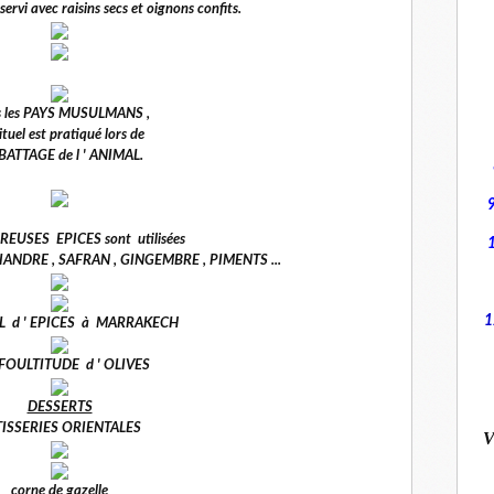
vi avec raisins secs et oignons confits.
 les PAYS MUSULMANS ,
ituel est pratiqué lors de
 ABATTAGE de l ' ANIMAL.
USES EPICES sont utilisées
ANDRE , SAFRAN , GINGEMBRE , PIMENTS ...
1
AL d ' EPICES à MARRAKECH
FOULTITUDE d ' OLIVES
DESSERTS
TISSERIES ORIENTALES
V
corne de gazelle