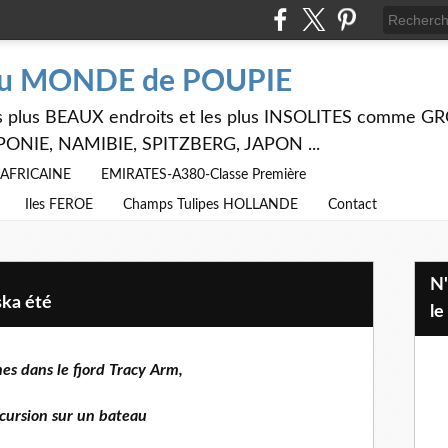
du MONDE de POUPIE
 les plus BEAUX endroits et les plus INSOLITES comme
PONIE, NAMIBIE, SPITZBERG, JAPON ...
E AFRICAINE
EMIRATES-A380-Classe Première
Iles FEROE
Champs Tulipes HOLLANDE
Contact
N'hésitez pas à utiliser ci dessus
ska été
le
s dans le fjord Tracy Arm,
cursion sur un bateau