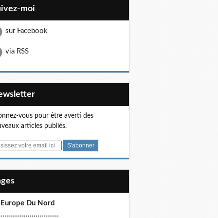
uivez-moi
sur Facebook
via RSS
Newsletter
nnez-vous pour être averti des
veaux articles publiés.
Pages
 Europe Du Nord
.............................