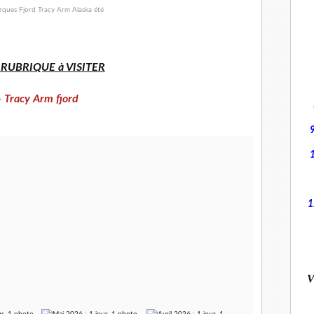
 RUBRIQUE à VISITER
-
Tracy Arm fjord
1
V