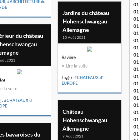
UR
,
#ARCHITECTURE du
01
NDE
01
Jardins du château
01
Hohenschwangau
01
Allemagne
01
érieur du château
10 Août 2021
01 
henschwangau
01
lemagne
01
Bavière
oût 2021
01
Lire la suite
01
01 
Tag(s) :
#CHATEAUX d'
ère
01
EUROPE
re la suite
01
01
) :
#CHATEAUX d'
01
OPE
Château
01
01
Hohenschwangau
01 
Allemagne
01 
es bavaroises du
9 Août 2021