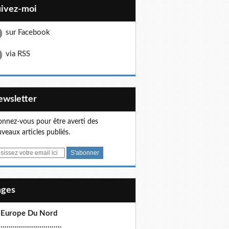
uivez-moi
sur Facebook
via RSS
Newsletter
nnez-vous pour être averti des
veaux articles publiés.
Pages
 Europe Du Nord
.............................