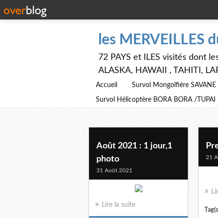
les MERVEILLES 
72 PAYS et ILES visités dont
ALASKA, HAWAII , TAHITI, LA
Accueil
Survol Mongolfière SAVAN
Survol Hélicoptère BORA BORA /TUPAI
Août 2021 : 1 jour,1
Pre
21 A
photo
31 Août 2021
Li
Lire la suite
Tag(s