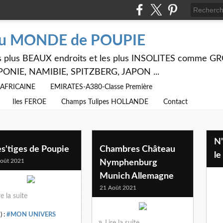
du MONDE de POUPIE
 les plus BEAUX endroits et les plus INSOLITES comme
PONIE, NAMIBIE, SPITZBERG, JAPON ...
E AFRICAINE
EMIRATES-A380-Classe Première
Iles FEROE
Champs Tulipes HOLLANDE
Contact
N'hésitez pas à utiliser ci dessus
s'tiges de Poupie
Chambres Château
le
oût 2021
Nymphenburg
Munich Allemagne
21 Août 2021
re la suite
) :
#MON UNIVERS
Lire la suite