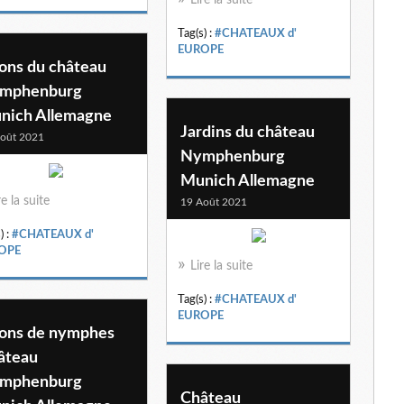
Tag(s) :
#CHATEAUX d'
EUROPE
lons du château
mphenburg
nich Allemagne
Jardins du château
oût 2021
Nymphenburg
Munich Allemagne
re la suite
19 Août 2021
) :
#CHATEAUX d'
OPE
Lire la suite
Tag(s) :
#CHATEAUX d'
EUROPE
lons de nymphes
âteau
mphenburg
Château