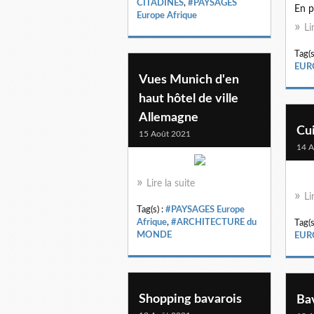
CITADINES
,
#PAYSAGES
En p
Europe Afrique
Li
Tag(s
EUR
Vues Munich d'en
haut hôtel de ville
Allemagne
Cu
15 Août 2021
14 A
Lire la suite
Li
Tag(s) :
#PAYSAGES Europe
Afrique
,
#ARCHITECTURE du
Tag(s
MONDE
EUR
Shopping bavarois
Bav