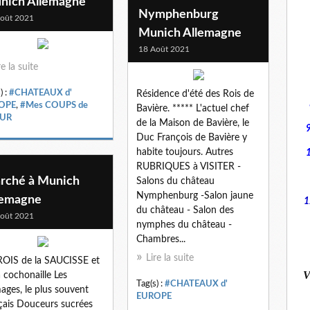
nich Allemagne
Nymphenburg
oût 2021
Munich Allemagne
18 Août 2021
re la suite
) :
#CHATEAUX d'
Résidence d'été des Rois de
OPE
,
#Mes COUPS de
Bavière. ***** L'actuel chef
UR
de la Maison de Bavière, le
Duc François de Bavière y
habite toujours. Autres
RUBRIQUES à VISITER -
rché à Munich
Salons du château
Nymphenburg -Salon jaune
lemagne
1
du château - Salon des
oût 2021
nymphes du château -
Chambres...
Lire la suite
ROIS de la SAUCISSE et
V
a cochonaille Les
Tag(s) :
#CHATEAUX d'
ages, le plus souvent
EUROPE
çais Douceurs sucrées