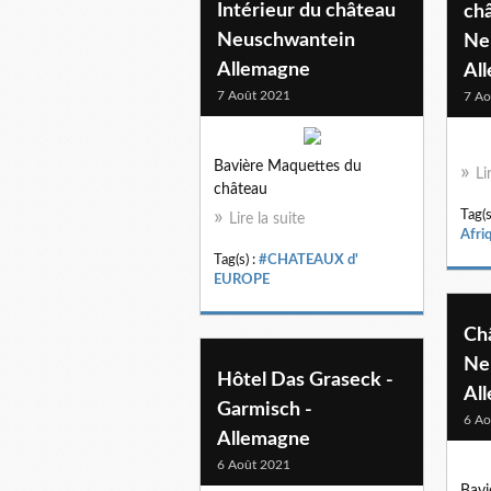
Intérieur du château
ch
Neuschwantein
Ne
Allemagne
Al
7 Août 2021
7 Ao
Bavière Maquettes du
Li
château
Tag(s
Lire la suite
Afri
Tag(s) :
#CHATEAUX d'
EUROPE
Ch
Ne
Hôtel Das Graseck -
Al
Garmisch -
6 Ao
Allemagne
6 Août 2021
Bavi