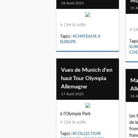
Mu
18 Août 2021
19 A
Lire la suite
Li
Tag(s) :
#CHATEAUX d'
Tag(s
EUROPE
EUR
COE
Vues de Munich d'en
haut Tour Olympia
Ma
Allemagne
Al
17 Août 2021
16 A
à l'Olympia Park
Les 
Lire la suite
de l
from
Tag(s) :
#COLLECTION
fran