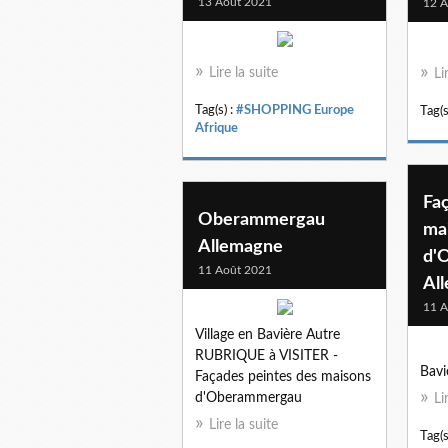
13 Août 2021
12 A
Lire la suite
Li
Tag(s) :
#SHOPPING Europe
Tag(s
Afrique
Fa
Oberammergau
ma
Allemagne
d'
11 Août 2021
Al
11 A
Village en Bavière Autre
RUBRIQUE à VISITER -
Bavi
Façades peintes des maisons
d'Oberammergau
Li
Lire la suite
Tag(s