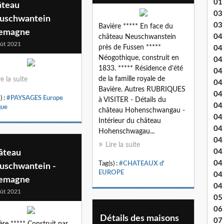
01
âteau
03 
uschwantein
03
Bavière ***** En face du
lemagne
04 .
château Neuschwanstein
ût 2021
près de Fussen *****
04
Néogothique, construit en
04
1833. ***** Résidence d'été
04
de la famille royale de
re la suite
04
Bavière. Autres RUBRIQUES
04
) :
#PAYSAGES Europe
à VISITER - Détails du
04 
que
château Hohenschwangau -
04
Intérieur du château
04
Hohenschwagau...
04
Lire la suite
04
âteau
04
Tag(s) :
#CHATEAUX d'
uschwantein -
EUROPE
04
lemagne
04
ût 2021
05 
06
Détails des maisons
07 .
ère ***** Construit par