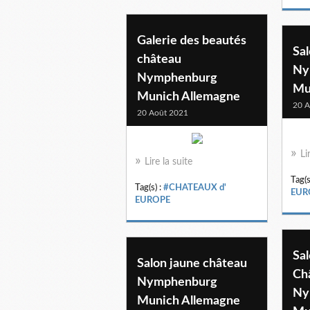
Galerie des beautés
Sa
château
Ny
Nymphenburg
Mu
Munich Allemagne
20 A
20 Août 2021
Li
Lire la suite
Tag(s
Tag(s) :
#CHATEAUX d'
EUR
EUROPE
Sa
Salon jaune château
Ch
Nymphenburg
Ny
Munich Allemagne