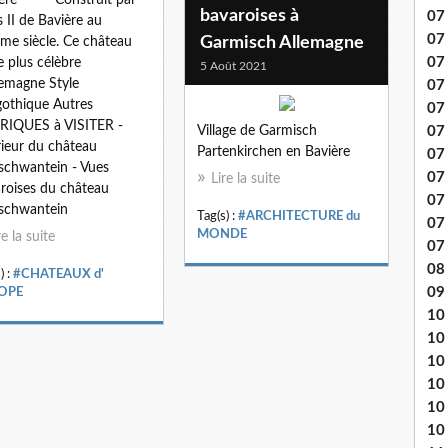
bavaroises à
07 
s II de Bavière au
07
Garmisch Allemagne
me siècle. Ce château
07
le plus célèbre
5 Août 2021
lemagne Style
07
othique Autres
07 
RIQUES à VISITER -
07
Village de Garmisch
rieur du château
Partenkirchen en Bavière
07 
chwantein - Vues
07 
Lire la suite
roises du château
07
schwantein
Tag(s) :
#ARCHITECTURE du
07
MONDE
re la suite
07
08 
) :
#CHATEAUX d'
09
OPE
10 .
10
10
10
10
10 