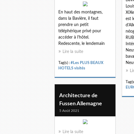
Loui
En haut des montagnes,
XIXe
dans la Bavière, il faut
est 
prendre un petit
d'Al
téléphérique privé pour
néog
accéder à l'hôtel.
RUB
Redescente, le lendemain
Inté
Neus
Lire la suite
bava
Neu
Tag(s) :
#Les PLUS BEAUX
HOTELS visités
Li
Tag(s
EUR
Architecture de
Fussen Allemagne
5 Août 2021
Lire la suite