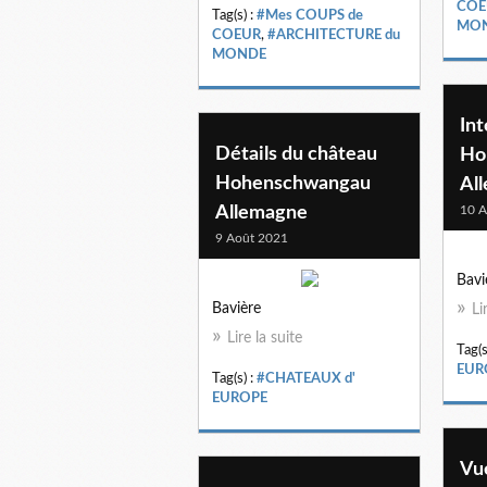
COE
Tag(s) :
#Mes COUPS de
MO
COEUR
,
#ARCHITECTURE du
MONDE
Int
Détails du château
Ho
Hohenschwangau
Al
Allemagne
10 A
9 Août 2021
Bavi
Bavière
Li
Lire la suite
Tag(s
EUR
Tag(s) :
#CHATEAUX d'
EUROPE
Vu