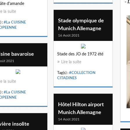
- 
âte d'amande
re la suite
Stade olympique de
) :
#La CUISINE
OPEENNE
Munich Allemagne
16 Août 2021
isine bavaroise
Stade des JO de 1972 été
oût 2021
Lire la suite
Tag(s) :
#COLLECTION
CITADINES
re la suite
) :
#La CUISINE
OPEENNE
Hôtel Hilton airport
Munich Allemagne
14 Août 2021
ière insolite