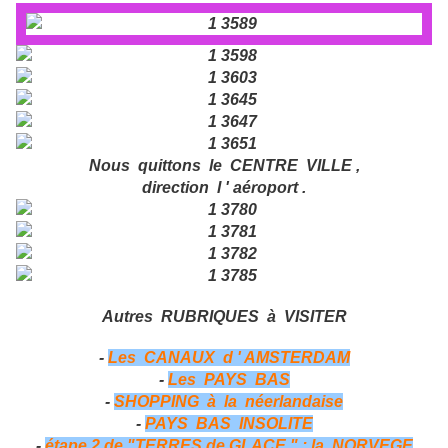
Nous quittons le CENTRE VILLE ,
direction l ' aéroport .
Autres RUBRIQUES à VISITER
-
Les CANAUX d ' AMSTERDAM
-
Les PAYS BAS
-
SHOPPING à la néerlandaise
-
PAYS BAS INSOLITE
-
étape 2 de "TERRES de GLACE " : la NORVEGE