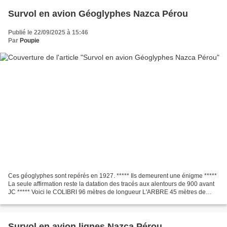
Survol en avion Géoglyphes Nazca Pérou
Publié le 22/09/2025 à 15:46
Par
Poupie
Ces géoglyphes sont repérés en 1927. ***** Ils demeurent une énigme *****
La seule affirmation reste la datation des tracés aux alentours de 900 avant
JC ***** Voici le COLIBRI 96 mètres de longueur L'ARBRE 45 mètres de
longueu L'ASTRONAUTE 32 mètres...
Survol en avion lignes Nazca Pérou