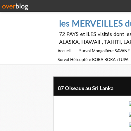
les MERVEILLES 
72 PAYS et ILES visités dont
ALASKA, HAWAII , TAHITI, LA
Accueil
Survol Mongolfière SAVAN
Survol Hélicoptère BORA BORA /TUPAI
87 Oiseaux au Sri Lanka