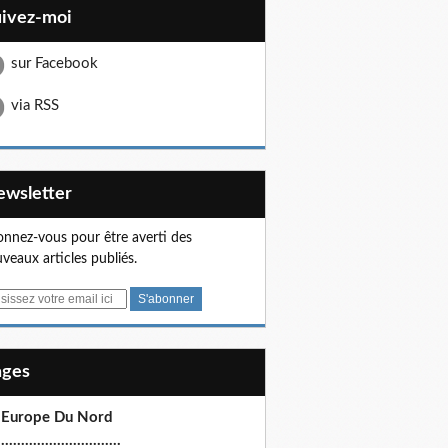
uivez-moi
sur Facebook
via RSS
Newsletter
nnez-vous pour être averti des
veaux articles publiés.
Pages
 Europe Du Nord
.............................