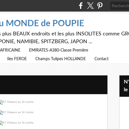
du MONDE de POUPIE
 les plus BEAUX endroits et les plus INSOLITES comme
PONIE, NAMIBIE, SPITZBERG, JAPON ...
E AFRICAINE
EMIRATES-A380-Classe Première
Iles FEROE
Champs Tulipes HOLLANDE
Contact
N'hésitez pas à utiliser ci dessus
le