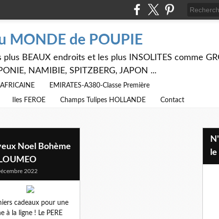
du MONDE de POUPIE
 les plus BEAUX endroits et les plus INSOLITES comme
PONIE, NAMIBIE, SPITZBERG, JAPON ...
E AFRICAINE
EMIRATES-A380-Classe Première
Iles FEROE
Champs Tulipes HOLLANDE
Contact
N'hésitez pas à utiliser ci dessus
yeux Noel Bohème
le
 LOUMEO
Décembre 2022
iers cadeaux pour une
e à la ligne ! Le PERE