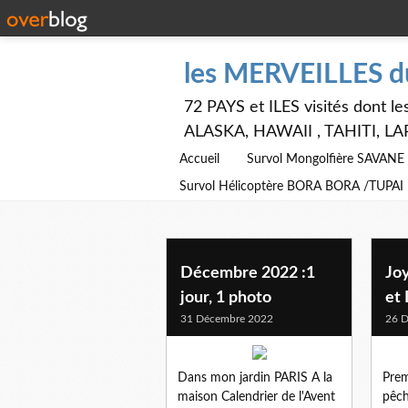
les MERVEILLES 
72 PAYS et ILES visités dont
ALASKA, HAWAII , TAHITI, LA
Accueil
Survol Mongolfière SAVAN
Survol Hélicoptère BORA BORA /TUPAI
Décembre 2022 :1
Jo
jour, 1 photo
et
31 Décembre 2022
26 
Dans mon jardin PARIS A la
Prem
maison Calendrier de l'Avent
pêch