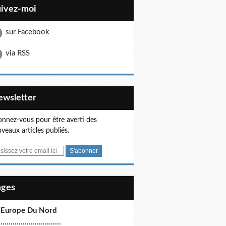
uivez-moi
sur Facebook
via RSS
Newsletter
nnez-vous pour être averti des
veaux articles publiés.
Pages
 Europe Du Nord
.............................