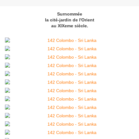
Surnommée
la cité-jardin de l'Orient
au XIXeme siècle.