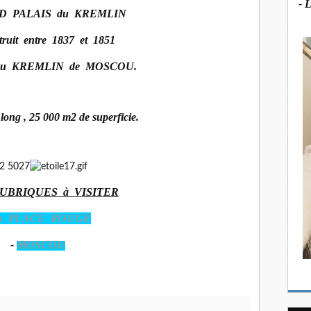
- 
D PALAIS du KREMLIN
truit entre 1837 et 1851
ur du KREMLIN de MOSCOU.
long , 25 000 m2 de superficie.
RUBRIQUES à VISITER
a PLACE ROUGE
-
MOSCOU