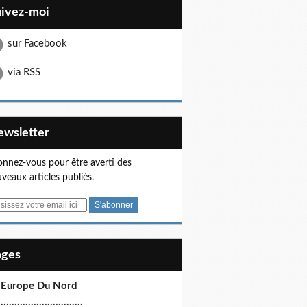
uivez-moi
sur Facebook
via RSS
Newsletter
nnez-vous pour être averti des
veaux articles publiés.
Pages
 Europe Du Nord
.............................