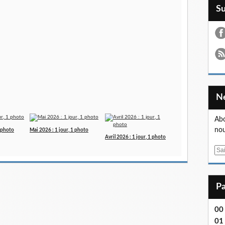
S
Abo
nou
1 photo
Mai 2026 : 1 jour, 1 photo
Avril 2026 : 1 jour, 1 photo
E
m
a
i
l
00
01 .