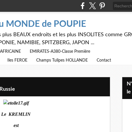
du MONDE de POUPIE
 les plus BEAUX endroits et les plus INSOLITES comme
PONIE, NAMIBIE, SPITZBERG, JAPON ...
E AFRICAINE
EMIRATES-A380-Classe Première
Iles FEROE
Champs Tulipes HOLLANDE
Contact
N'hésitez pas à utiliser ci dessus
Russie
le
Le KREMLIN
est