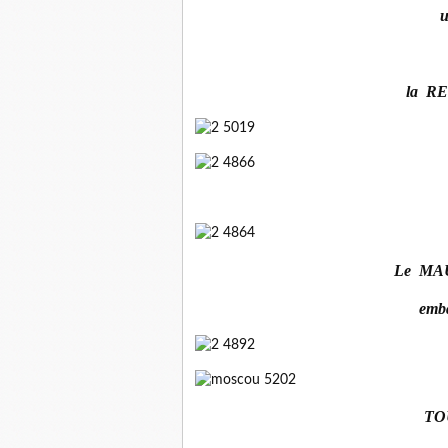
la R
Le MA
emb
TO