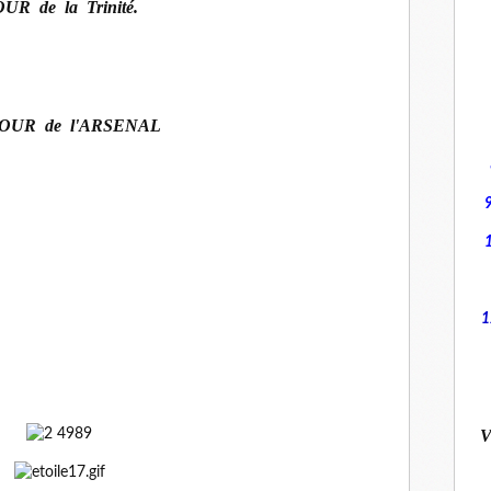
UR de la Trinité.
OUR de l'ARSENAL
1
V