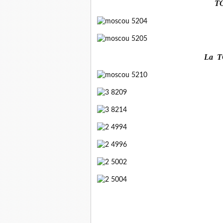
TO
La T