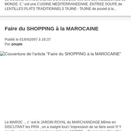
MONDE. C ' est une CUISINE MEDITERRANEENNE. ENTREE SOUPE de
LENTILLES PLATS TRADITIONNELS TAJINE - TAJINE de poulet à la
mangue - TAJINE d 'agneau aux tomates confites - TAJINE de poulet...
Faire du SHOPPING à la MAROCAINE
Publié le 01/04/2007 à 16:37
Par
poupie
Le MAROC ... c ' est le JARDIN ROYAL du MARCHANDAGE Même en
DISCUTANT les PRIX , on a malgré tout l 'impression de se faire avoir !!! Y