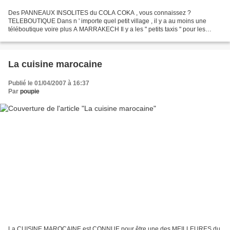
Des PANNEAUX INSOLITES du COLA COKA , vous connaissez ?
TELEBOUTIQUE Dans n ' importe quel petit village , il y a au moins une
téléboutique voire plus A MARRAKECH Il y a les " petits taxis " pour les
déplacements dans MARRAKECH et il y a les " grands...
La cuisine marocaine
Publié le 01/04/2007 à 16:37
Par
poupie
La CUISINE MAROCAINE est CONNUE pour être une des MEILLEURES du