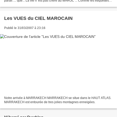
parait .... que... La vie n 'est pas chère au MAROC ... Comme les étiquettes
de prix n 'existent pas ..... les PRIX...
Les VUES du CIEL MAROCAIN
Publié le 31/03/2007 à 23:16
Notre arrivée à MARRAKECH MARRAKECH se situe dans le HAUT ATLAS.
MARRAKECH est entourée de tres jolies montagnes enneigées.