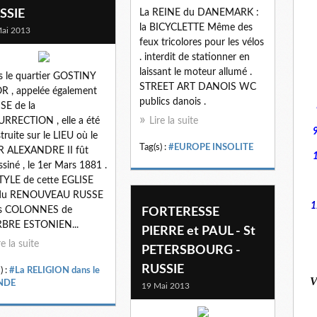
SSIE
La REINE du DANEMARK :
la BICYCLETTE Même des
ai 2013
feux tricolores pour les vélos
. interdit de stationner en
laissant le moteur allumé .
 le quartier GOSTINY
STREET ART DANOIS WC
 , appelée également
publics danois .
SE de la
RRECTION , elle a été
Lire la suite
truite sur le LIEU où le
Tag(s) :
#EUROPE INSOLITE
R ALEXANDRE II fût
ssiné , le 1er Mars 1881 .
TYLE de cette EGLISE
 du RENOUVEAU RUSSE
1
es COLONNES de
FORTERESSE
BRE ESTONIEN...
PIERRE et PAUL - St
re la suite
PETERSBOURG -
RUSSIE
) :
#La RELIGION dans le
V
NDE
19 Mai 2013