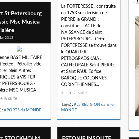
- 
La FORTERESSE , construite
rt St Petersbourg
en 1793 sur décision de
PIERRE le GRAND ,
ssie Msc Musica
constitue l ' ACTE de
isière
NAISSANCE de Saint
ai 2013
PETERSBOURG . Cette
FORTERESSE se trouve dans
le QUARTIER
ienne BASE MILITAIRE
PETROGRADSKAIA .
ffectée . Pétrolier vide
CATHEDRALE Saint PIERRE
olier plein Autres
et Saint PAUL Edifice
RIQUES à VISITER -
BAROQUE COLONNES
nt PETERSBOURG -
CORINTHIENNES...
isière MSC MUSICA
Lire la suite
re la suite
Tag(s) :
#La RELIGION dans le
) :
#PORTS du MONDE
MONDE
rt STOCKHOLM
ESTONIE INSOLITE