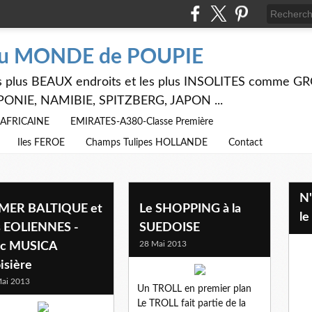
du MONDE de POUPIE
 les plus BEAUX endroits et les plus INSOLITES comme
PONIE, NAMIBIE, SPITZBERG, JAPON ...
E AFRICAINE
EMIRATES-A380-Classe Première
Iles FEROE
Champs Tulipes HOLLANDE
Contact
N'hésitez pas à utiliser ci dessus
 MER BALTIQUE et
Le SHOPPING à la
le
s EOLIENNES -
SUEDOISE
28 Mai 2013
c MUSICA
isière
ai 2013
Un TROLL en premier plan
Le TROLL fait partie de la