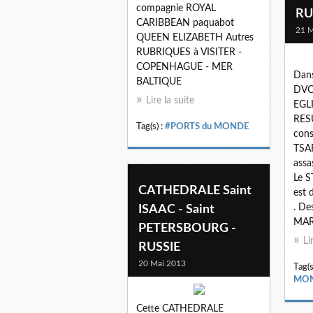
compagnie ROYAL
RU
CARIBBEAN paquabot
21 M
QUEEN ELIZABETH Autres
RUBRIQUES à VISITER -
COPENHAGUE - MER
Dans
BALTIQUE
DVOR
Lire la suite
EGLI
RESU
Tag(s) :
#PORTS du MONDE
cons
TSA
assa
Le S
CATHEDRALE Saint
est
. D
ISAAC - Saint
MAR
PETERSBOURG -
Li
RUSSIE
20 Mai 2013
Tag(s
MO
Cette CATHEDRALE