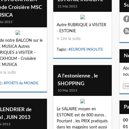
S
11 Mai 2013
ede Croisière MSC
SICA
ai 2013
Autre RUBRIQUE à VISITER
- ESTONIE
Lire la suite
de notre BALCON sur le
 MUSICA Autres
Tag(s) :
#EUROPE INSOLITE
RIQUES à VISITER -
CKHOLM - Croisière
 MUSICA
Abo
re la suite
nou
A l'estonienne , le
SHOPPING
) :
#PORTS du MONDE
E
10 Mai 2013
m
a
i
LENDRIER de
Le SALAIRE moyen en
l
ESTONIE est de 800 euros .
I , JUIN 2013
00
Pourtant , les PRIX pratiqués
i 2013
01 .
dans les magasins sont aussi