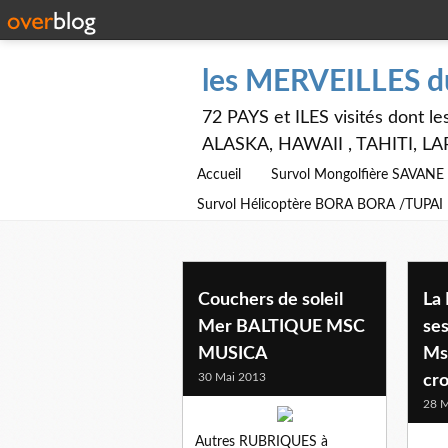
les MERVEILLES 
72 PAYS et ILES visités dont
ALASKA, HAWAII , TAHITI, LA
Accueil
Survol Mongolfière SAVAN
Survol Hélicoptère BORA BORA /TUPAI
Couchers de soleil
La
Mer BALTIQUE MSC
se
MUSICA
Ms
30 Mai 2013
cro
28 M
Autres RUBRIQUES à