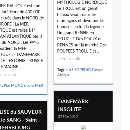
MYTHOLOGIE NORDIQUE
MER BALTIQUE est une
Le TROLL est un géant
intérieure de 430 000
hideux vivant dans les
située dans le NORD de
montagnes et dévorant les
EUROPE . La MER
humains , selon la légende .
IQUE est reliée à l '
Un grand RENNE en
AN ATLANTIQUE par la
PELUCHE Des PEAUX de
 du NORD . Les PAYS
RENNES sur la marché Des
bordent la MER
POUPEES TROLL Des...
TIQUE : - DANEMARK -
Lire la suite
DE - ESTONIE - RUSSIE
LEMAGNE -...
Tag(s) :
#SHOPPING Europe
re la suite
Afrique
) :
#Le MONDE de la MER
DANEMARK
INSOLITE
LISE du SAUVEUR
23 Mai 2013
 le SANG - Saint
TERSBOURG -