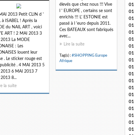
01
élevés que chez nous !!! Vive
l ' EUROPE , certains se sont
01
MAI 2013 Petit CLIN d '
enrichis !!! L' ESTONIE est
01
 à ISABEL ! Après la
passé à l 'euro depuis 2011.
01
 du NAIL ART , voici
Ces BATEAUX sont fabriqués
01
YE ART ! 2 MAI 2013 3
avec...
01 
 2013 La MODE
Lire la suite
01
NAISE : Les
NAISES louent leur
01
Tag(s) :
#SHOPPING Europe
se . Le sticker rouge est
01
Afrique
publicité . 4 MAI 2013 5
01
 2013 6 MAI 2013 7
01 
2013 8...
01
re la suite
01
01
01
01
01
01 
01 