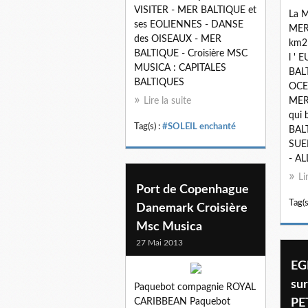
VISITER - MER BALTIQUE et
La 
ses EOLIENNES - DANSE
MER 
des OISEAUX - MER
km2 
BALTIQUE - Croisière MSC
l ' 
MUSICA : CAPITALES
BALT
BALTIQUES
OCE
Lire la suite
MER
qui 
Tag(s) :
#SOLEIL enchanté
BAL
SUE
- AL
Li
Port de Copenhague
Tag(s
Danemark Croisière
Msc Musica
27 Mai 2013
EG
sur
Paquebot compagnie ROYAL
CARIBBEAN Paquebot
PE