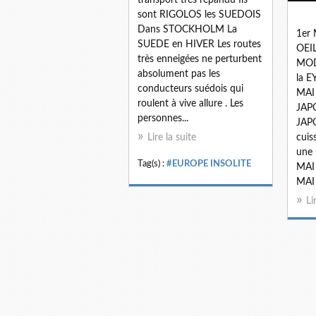
sont RIGOLOS les SUEDOIS
Dans STOCKHOLM La
1er 
SUEDE en HIVER Les routes
OEIL
très enneigées ne perturbent
MODE
absolument pas les
la E
conducteurs suédois qui
MAI
roulent à vive allure . Les
JAPO
personnes...
JAPO
Lire la suite
cuis
une 
Tag(s) :
#EUROPE INSOLITE
MAI
MAI 
Li