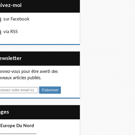
uivez-moi
sur Facebook
via RSS
Newsletter
nnez-vous pour être averti des
veaux articles publiés.
Pages
 Europe Du Nord
.............................