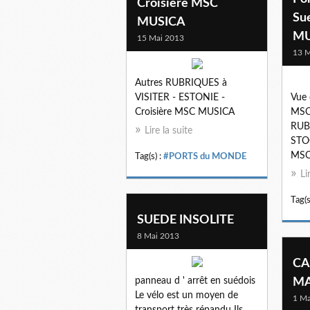
Croisière MSC
Su
MUSICA
MU
15 Mai 2013
13 M
Autres RUBRIQUES à
VISITER - ESTONIE -
Vue 
Croisière MSC MUSICA
MSC
RUB
Lire la suite
STO
MSC
Tag(s) :
#PORTS du MONDE
Li
Tag(s
SUEDE INSOLITE
8 Mai 2013
CA
panneau d ' arrêt en suédois
MA
Le vélo est un moyen de
1 Ma
transport très répandu Ils