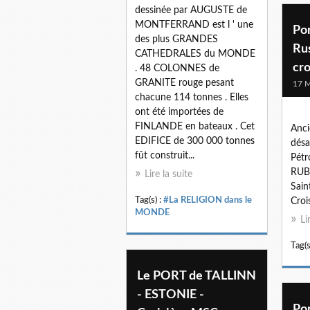
dessinée par AUGUSTE de
MONTFERRAND est l ' une
Po
des plus GRANDES
Ru
CATHEDRALES du MONDE
cro
. 48 COLONNES de
GRANITE rouge pesant
17 M
chacune 114 tonnes . Elles
ont été importées de
FINLANDE en bateaux . Cet
Anc
EDIFICE de 300 000 tonnes
désa
fût construit...
Pétr
RUB
Lire la suite
Sai
Tag(s) :
#La RELIGION dans le
Cro
MONDE
Li
Tag(s
Le PORT de TALLINN
- ESTONIE -
Po