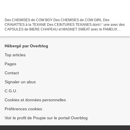
Des CHEMISES de COW BOY Des CHEMISES de COW GIRL Des
CRAVATTES à la TEXANE Des CEINTURES TEXANES dont l ' une avec des
CAPSULES de BIERE CHAPEAU et MAGNET SWEAT avec le FAMEUX
LONGHORN ( vache texane avec longues cornes ) Une MARQUE que je
viens de découvrir...
Hébergé par Overblog
Top articles
Pages
Contact
Signaler un abus
C.G.U.
Cookies et données personnelles
Préférences cookies
Voir le profil de Poupie sur le portail Overblog