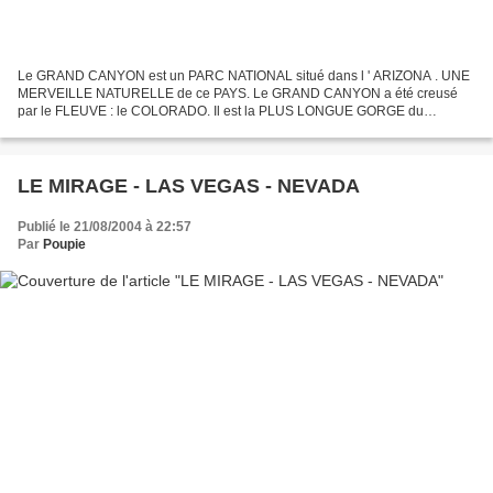
Le GRAND CANYON est un PARC NATIONAL situé dans l ' ARIZONA . UNE
MERVEILLE NATURELLE de ce PAYS. Le GRAND CANYON a été creusé
par le FLEUVE : le COLORADO. Il est la PLUS LONGUE GORGE du
MONDE. Ce CANYON creusé dans les plateaux rocheux de l ' ARIZONA...
LE MIRAGE - LAS VEGAS - NEVADA
Publié le 21/08/2004 à 22:57
Par
Poupie