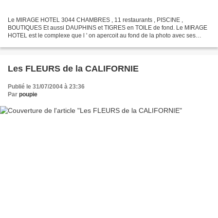
Le MIRAGE HOTEL 3044 CHAMBRES , 11 restaurants , PISCINE ,
BOUTIQUES Et aussi DAUPHINS et TIGRES en TOILE de fond. Le MIRAGE
HOTEL est le complexe que l ' on apercoit au fond de la photo avec ses
bandes dorées au dernier étage . Une CARTE POSTALE représentant...
Les FLEURS de la CALIFORNIE
Publié le 31/07/2004 à 23:36
Par
poupie