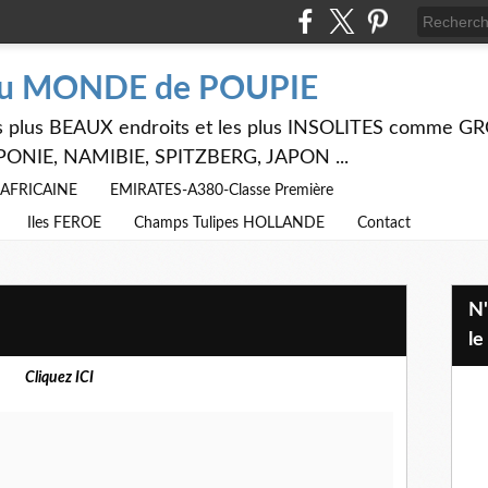
du MONDE de POUPIE
 les plus BEAUX endroits et les plus INSOLITES comme
PONIE, NAMIBIE, SPITZBERG, JAPON ...
E AFRICAINE
EMIRATES-A380-Classe Première
Iles FEROE
Champs Tulipes HOLLANDE
Contact
N'hésitez pas à utiliser ci dessus
le
Cliquez ICI