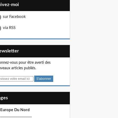
uivez-moi
sur Facebook
via RSS
Newsletter
nnez-vous pour être averti des
veaux articles publiés.
Pages
 Europe Du Nord
.............................