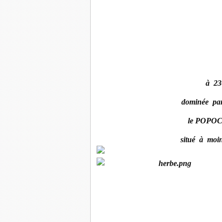
à 23
dominée par
le POPO
situé à moi