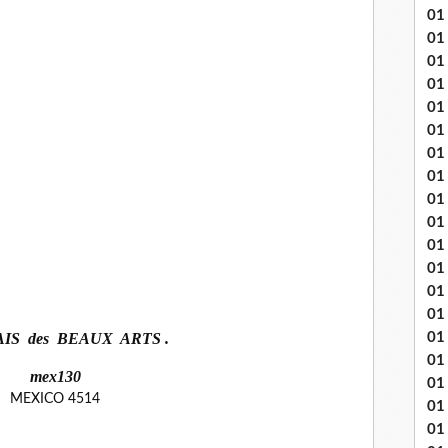
01
01
01
01
01
01 
01
01
01
01
01 
01
01
01
01
AIS des BEAUX ARTS .
01
01
01 
01 