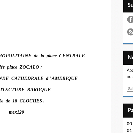
S
OPOLITAINE de la place CENTRALE
lée place ZOCALO :
Abo
nou
GRANDE CATHEDRALE d ' AMERIQUE
E
CHITECTURE BAROQUE
m
tée de 18 CLOCHES .
a
i
l
00
01 .