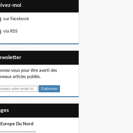
uivez-moi
sur Facebook
via RSS
Newsletter
nnez-vous pour être averti des
veaux articles publiés.
Pages
 Europe Du Nord
.............................