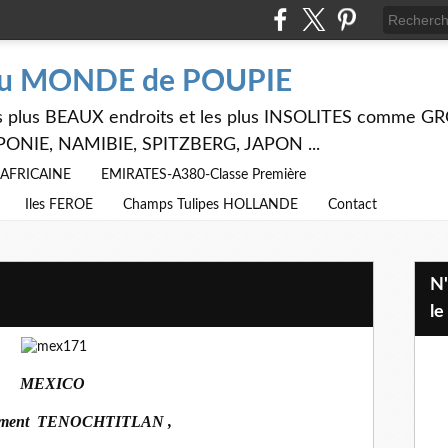
du MONDE de POUPIE
 les plus BEAUX endroits et les plus INSOLITES comme
PONIE, NAMIBIE, SPITZBERG, JAPON ...
E AFRICAINE
EMIRATES-A380-Classe Première
Iles FEROE
Champs Tulipes HOLLANDE
Contact
N'hésitez pas à utiliser ci dessus
le
MEXICO
ement TENOCHTITLAN ,