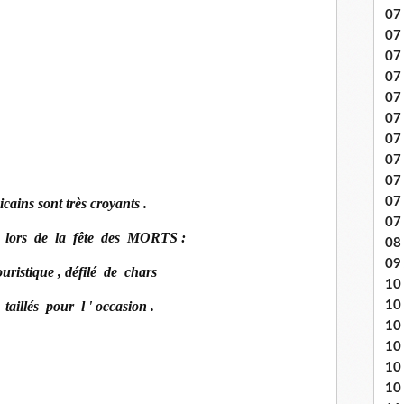
07 
07
07
07
07 
07
07 
07 
07
07
cains sont très croyants .
07
 lors de la fête des MORTS :
08 
09
uristique , défilé de chars
10 .
10
 taillés pour l ' occasion .
10
10
10
10 