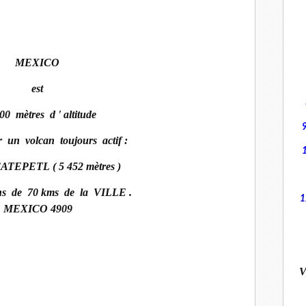
MEXICO
est
00 mètres d ' altitude
 un volcan toujours actif :
CATEPETL
( 5 452 mètres )
ns de 70 kms de la VILLE .
1
V