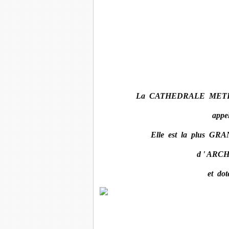
La CATHEDRALE METR
appe
Elle est la plus 
d ' AR
et do