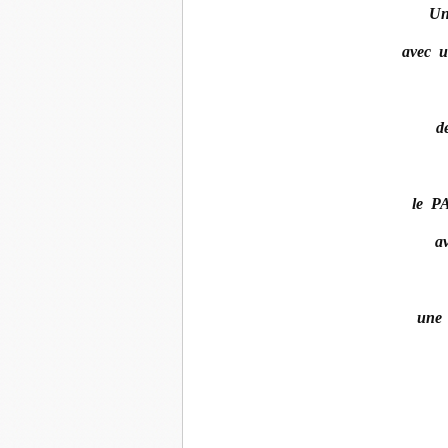
Un
avec u
d
le P
a
une 