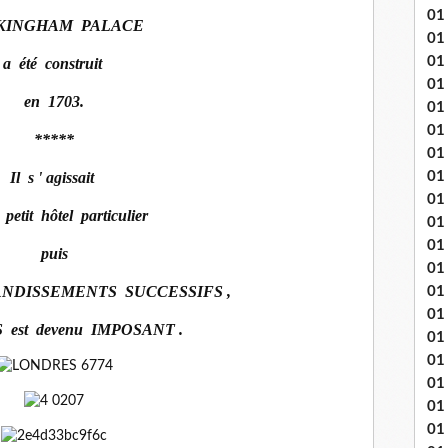
01
KINGHAM PALACE
01
01
a été construit
01
en 1703.
01
01 
*****
01
01
Il s ' agissait
01
 petit hôtel particulier
01
01 
puis
01
ANDISSEMENTS SUCCESSIFS ,
01
01
 est devenu IMPOSANT .
01
01
01
01 
01 