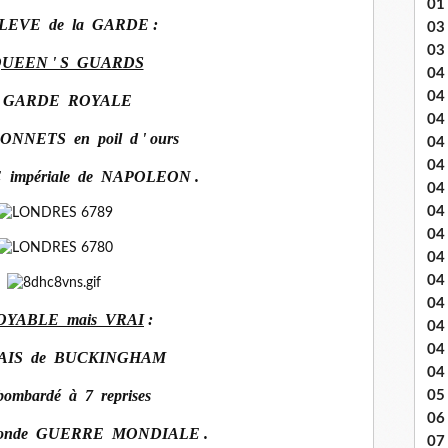
01
LEVE de la GARDE :
03 
03
 QUEEN ' S GUARDS
04 .
04
 GARDE ROYALE
04
BONNETS en poil d ' ours
04
04
 impériale de NAPOLEON .
04
04 
04
04
04
04
OYABLE mais VRAI
:
04
04
LAIS de BUCKINGHAM
04
bombardé à 7 reprises
05 
06
econde GUERRE MONDIALE .
07 .