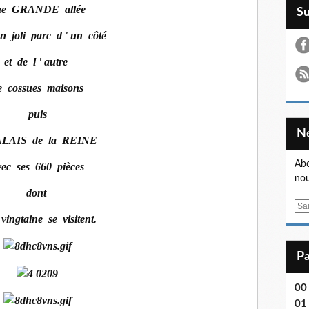
e GRANDE allée
S
n joli parc d ' un côté
et de l ' autre
e cossues maisons
puis
ALAIS de la REINE
Abo
vec ses 660 pièces
nou
dont
E
vingtaine se visitent.
m
a
i
l
00
01 .