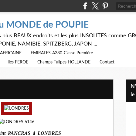
du MONDE de POUPIE
 les plus BEAUX endroits et les plus INSOLITES comme
PONIE, NAMIBIE, SPITZBERG, JAPON ...
E AFRICAINE
EMIRATES-A380-Classe Première
Iles FEROE
Champs Tulipes HOLLANDE
Contact
N'hésitez pas à utiliser ci dessus
le
aint PANCRAS à LONDRES