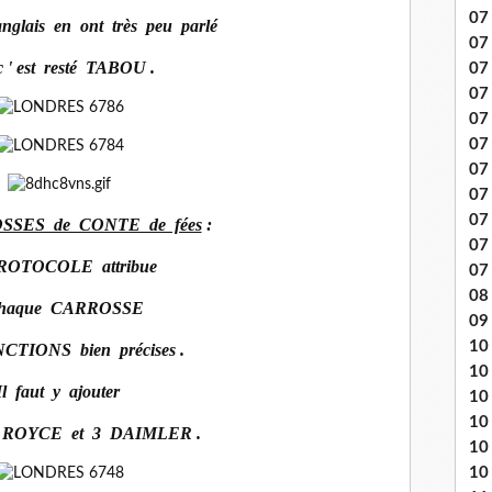
07 
nglais en ont très peu parlé
07
c ' est resté TABOU .
07
07
07 
07
07 
07 
07
SSES de CONTE de fées
:
07
ROTOCOLE attribue
07
08 
chaque CARROSSE
09
10 .
CTIONS bien précises .
10
Il faut y ajouter
10
10
ROYCE et 3 DAIMLER .
10
10 