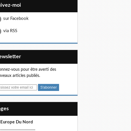
uivez-moi
sur Facebook
via RSS
Newsletter
nnez-vous pour être averti des
veaux articles publiés.
Pages
 Europe Du Nord
.............................