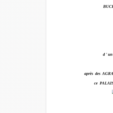
BUC
d ' un
après des AGR
ce PALAIS