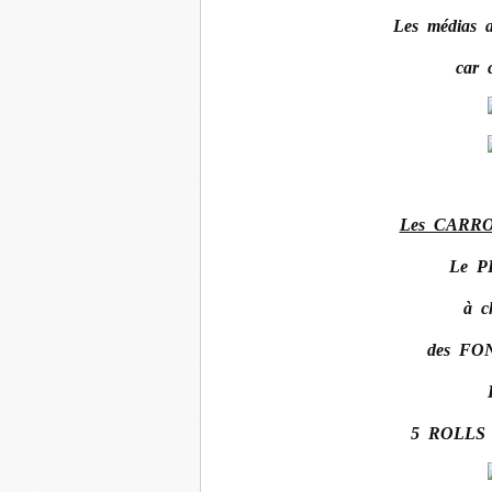
Les médias a
car 
Les CARRO
Le P
à 
des FON
5 ROLLS 