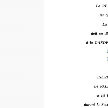
La RE
les
La
doit ses 
à la GARDE
INCR
Le PA
a été 
durant la S