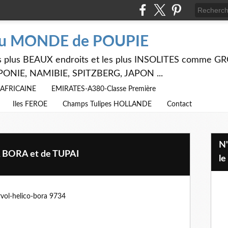
du MONDE de POUPIE
 les plus BEAUX endroits et les plus INSOLITES comme
PONIE, NAMIBIE, SPITZBERG, JAPON ...
E AFRICAINE
EMIRATES-A380-Classe Première
Iles FEROE
Champs Tulipes HOLLANDE
Contact
N'hésitez pas à utiliser ci dessus
A BORA et de TUPAI
le