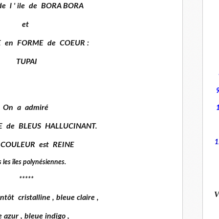
 l ' ile de BORA BORA
et
ILE en FORME de COEUR :
TUPAI
On a admiré
 de BLEUS HALLUCINANT.
1
 COULEUR est REINE
 les îles polynésiennes.
*****
V
ntôt cristalline , bleue claire ,
 azur , bleue indigo ,