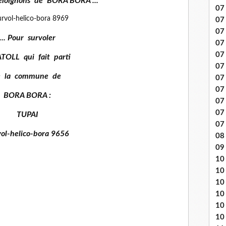
loignons de BORA BORA ...
07 
07
07
... Pour survoler
07
07 
ATOLL qui fait parti
07
e la commune de
07 
07 
BORA BORA :
07
07
TUPAI
07
08 
09
10 .
10
10
10
10
10 