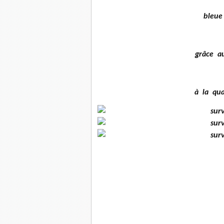
bleue 
grâce 
à la qua