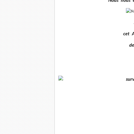
Nous nous é
cet 
d