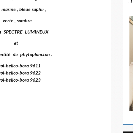
- 
marine , bleue saphir ,
verte , sombre
au SPECTRE LUMINEUX
et
ntité de phytoplancton .