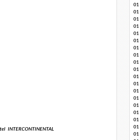
01
01
01
01
01
01 
01
01
01
01
01 
01
01
01
01
01
01
01 
ôtel INTERCONTINENTAL
01 