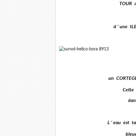
TOUR de
d ' une 
un CORTEGE
Cette
dans
L ' eau est ta
bleue