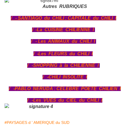
Autres RUBRI
QUES
/ - SANTIAGO du CHILI : CAPITALE du CHILI l
/ -La CUISINE CHILIENNE l
/ - Les ANIMAUX du CHILI l
/ -Les FLEURS du CHILI l
/ -SHOPPING à la CHILIENNE l
/ -CHILI INSOLITE l
/ -PABLO NERUDA : CELEBRE POETE CHILIEN l
/ -Les VUES du CIEL du CHILI l
#PAYSAGES d ' AMERIQUE du SUD