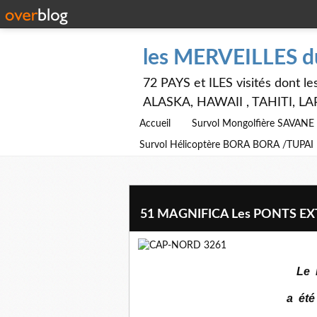
les MERVEILLES 
72 PAYS et ILES visités dont
ALASKA, HAWAII , TAHITI, LA
Accueil
Survol Mongolfière SAVAN
Survol Hélicoptère BORA BORA /TUPAI
51 MAGNIFICA Les PONTS EX
Le
a été