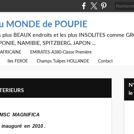
du MONDE de POUPIE
 les plus BEAUX endroits et les plus INSOLITES comme
PONIE, NAMIBIE, SPITZBERG, JAPON ...
E AFRICAINE
EMIRATES-A380-Classe Première
Iles FEROE
Champs Tulipes HOLLANDE
Contact
N'hésitez pas à utiliser ci dessus
TERIEURS
le
 MSC MAGNIFICA
 inauguré en 2010 .