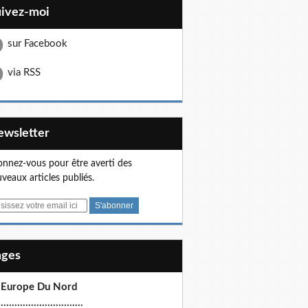
uivez-moi
sur Facebook
via RSS
Newsletter
nnez-vous pour être averti des
veaux articles publiés.
Pages
 Europe Du Nord
.............................