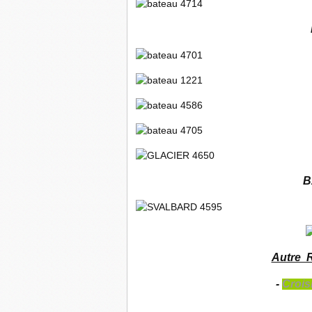
B
Autre 
-
Croi