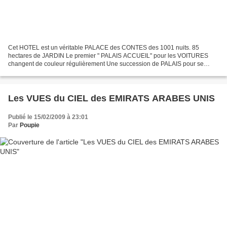
Cet HOTEL est un véritable PALACE des CONTES des 1001 nuits. 85
hectares de JARDIN Le premier " PALAIS ACCUEIL" pour les VOITURES
changent de couleur régulièrement Une succession de PALAIS pour se
rendre à l 'hotel Le HALL d ' entrée Les étages Un ASCENSEUR...
Les VUES du CIEL des EMIRATS ARABES UNIS
Publié le 15/02/2009 à 23:01
Par
Poupie