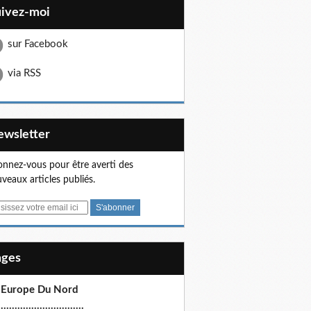
uivez-moi
sur Facebook
via RSS
Newsletter
nnez-vous pour être averti des
veaux articles publiés.
Pages
 Europe Du Nord
.............................