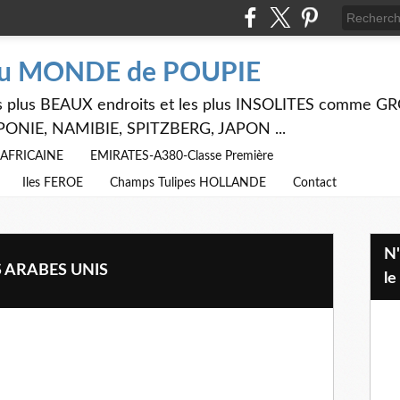
du MONDE de POUPIE
 les plus BEAUX endroits et les plus INSOLITES comme
PONIE, NAMIBIE, SPITZBERG, JAPON ...
E AFRICAINE
EMIRATES-A380-Classe Première
Iles FEROE
Champs Tulipes HOLLANDE
Contact
N'hésitez pas à utiliser ci dessus
TS ARABES UNIS
le