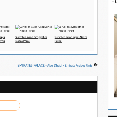
- 
ages
Survol en avion Géoglyphes
Survol en avion lignes Nazca
érou
Nazca Pérou
Pérou
EMIRATES PALACE - Abu Dhabi - Emirats Arabes Unis