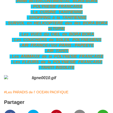
-Hôtel INTERCONTINENTAL BORA BORA
- POLYNESIE FRANCAISE
- La CUISINE TAHITIENNE
- SHOPPING à la TAHITIENNE
- SURVOL en HELICOPTERE des iles BORA BORA
et TUPAI
- Les VUES du CIEL de BORA BORA
- Les COUCHERS de SOLEIL POLYNESIENS
- AIR FRANCE / Vol PARIS - PAPEETE
- AIR TAHITI
- Les ANIMAUX de la POLYNESIE FRANCAISE
- Les FLEURS de la POLYNESIE FRANCAISE
- TAHITI INSOLITE
#Les PARADIS de l' OCEAN PACIFIQUE
Partager