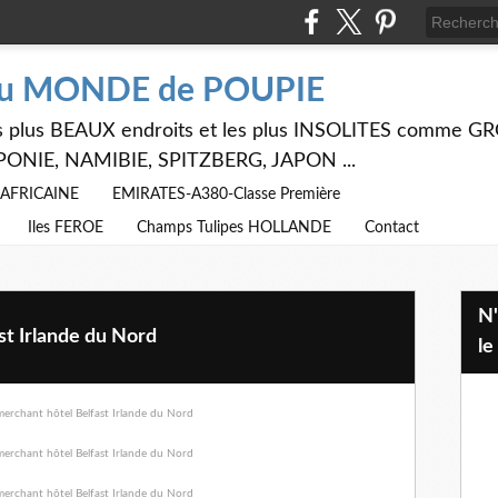
du MONDE de POUPIE
 les plus BEAUX endroits et les plus INSOLITES comme
PONIE, NAMIBIE, SPITZBERG, JAPON ...
E AFRICAINE
EMIRATES-A380-Classe Première
Iles FEROE
Champs Tulipes HOLLANDE
Contact
N'hésitez pas à utiliser ci dessus
st Irlande du Nord
le