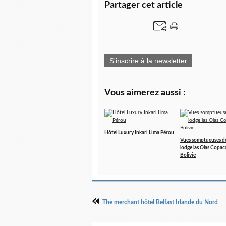
Partager cet article
S'inscrire à la newsletter
Vous aimerez aussi :
Hôtel Luxury Inkari Lima Pérou
Vues somptueuses d
lodge las Olas Copa
Bolivie
The merchant hôtel Belfast Irlande du Nord