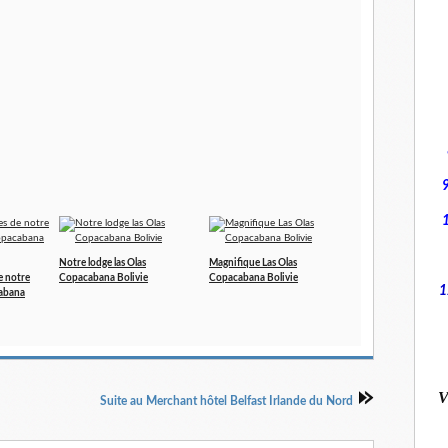
Notre lodge las Olas
Magnifique Las Olas
e notre
Copacabana Bolivie
Copacabana Bolivie
1
cabana
V
Suite au Merchant hôtel Belfast Irlande du Nord