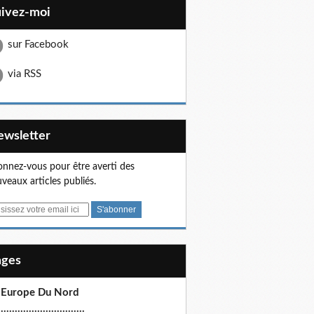
uivez-moi
sur Facebook
via RSS
Newsletter
nnez-vous pour être averti des
veaux articles publiés.
Pages
 Europe Du Nord
.............................