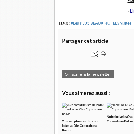
Aut
-
Li
Tag(s) :
#Les PLUS BEAUX HOTELS visités
Partager cet article
S'inscrire à la newsletter
Vous aimerez aussi :
Notre lodge las Olas
Vues somptueuses de notre
Copacabana Bolivie
lodge las Olas Copacabana
Bolivie