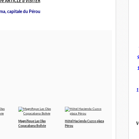
re ARTICLE à VISITER
ma, capitale du Pérou
1
Magnifique Las Olas
Hôtel Hacienda Cuzco plaza
V
Copacabana Bolivie
Pérou