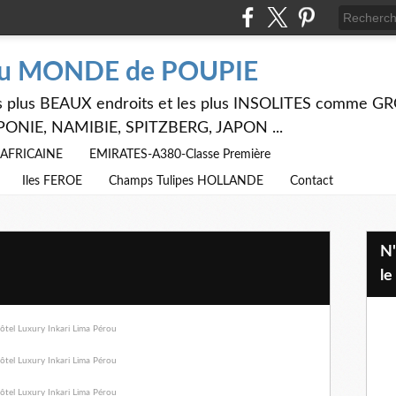
du MONDE de POUPIE
 les plus BEAUX endroits et les plus INSOLITES comme
PONIE, NAMIBIE, SPITZBERG, JAPON ...
E AFRICAINE
EMIRATES-A380-Classe Première
Iles FEROE
Champs Tulipes HOLLANDE
Contact
N'hésitez pas à utiliser ci dessus
le