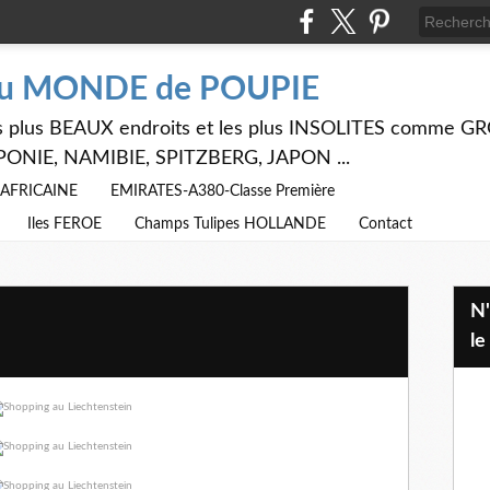
du MONDE de POUPIE
 les plus BEAUX endroits et les plus INSOLITES comme
PONIE, NAMIBIE, SPITZBERG, JAPON ...
E AFRICAINE
EMIRATES-A380-Classe Première
Iles FEROE
Champs Tulipes HOLLANDE
Contact
N'hésitez pas à utiliser ci dessus
le