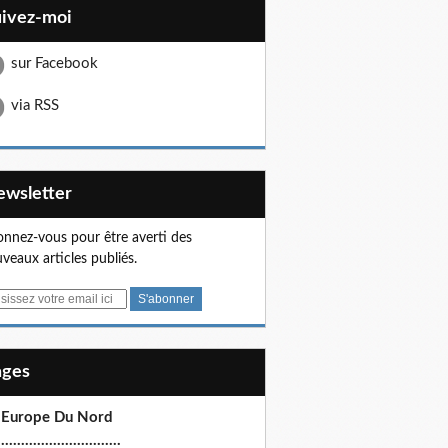
uivez-moi
sur Facebook
via RSS
Newsletter
nnez-vous pour être averti des
veaux articles publiés.
Pages
 Europe Du Nord
.............................