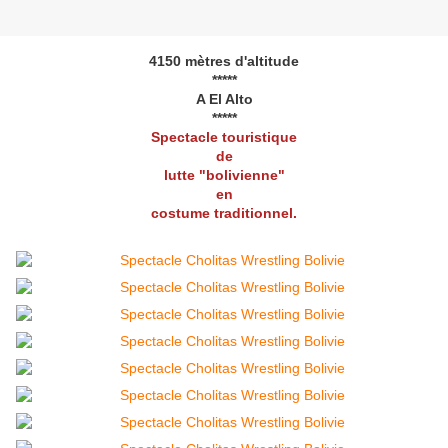
4150 mètres d'altitude
*****
A El Alto
*****
Spectacle touristique
de
lutte "bolivienne"
en
costume traditionnel.