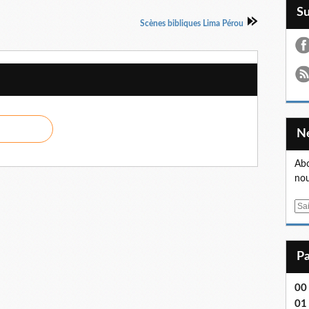
S
Scènes bibliques Lima Pérou
Abo
nou
E
m
a
i
l
00
01 .