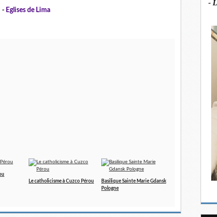
- 
-
Eglises de Lima
rou
Le catholicisme à Cuzco Pérou
Basilique Sainte Marie Gdansk
Pologne