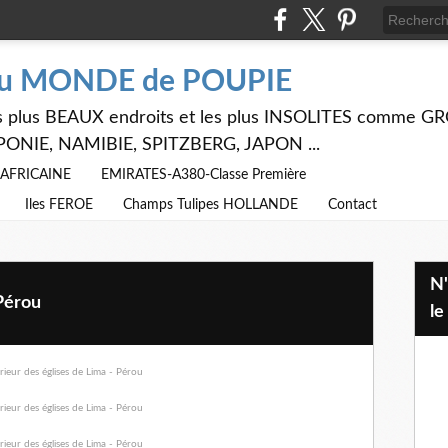
du MONDE de POUPIE
 les plus BEAUX endroits et les plus INSOLITES comme
PONIE, NAMIBIE, SPITZBERG, JAPON ...
E AFRICAINE
EMIRATES-A380-Classe Première
Iles FEROE
Champs Tulipes HOLLANDE
Contact
N'hésitez pas à utiliser ci dessus
 Pérou
le