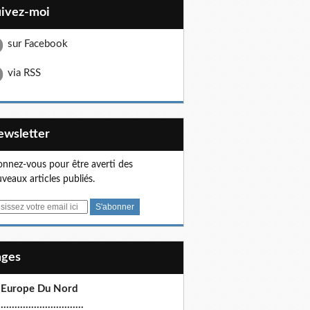
uivez-moi
sur Facebook
via RSS
Newsletter
nnez-vous pour être averti des
veaux articles publiés.
Pages
 Europe Du Nord
.............................