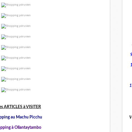
1
es ARTICLES à VISITER
V
pping au Machu Picchu
pping à Ollantaytambo