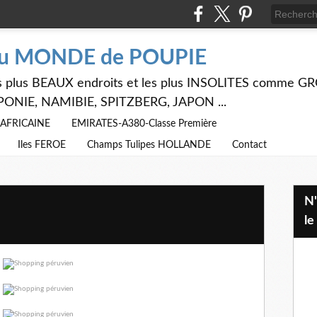
du MONDE de POUPIE
 les plus BEAUX endroits et les plus INSOLITES comme
PONIE, NAMIBIE, SPITZBERG, JAPON ...
E AFRICAINE
EMIRATES-A380-Classe Première
Iles FEROE
Champs Tulipes HOLLANDE
Contact
N'hésitez pas à utiliser ci dessus
le