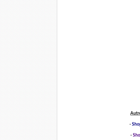
Autr
-
Sho
-
Sho