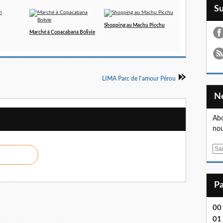
S
Shopping au Machu Picchu
Marché à Copacabana Bolivie
LIMA Parc de l'amour Pérou
Abo
nou
E
m
a
i
l
00
01 .