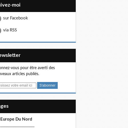
uivez-moi
sur Facebook
via RSS
Newsletter
nnez-vous pour être averti des
veaux articles publiés.
Pages
 Europe Du Nord
.............................