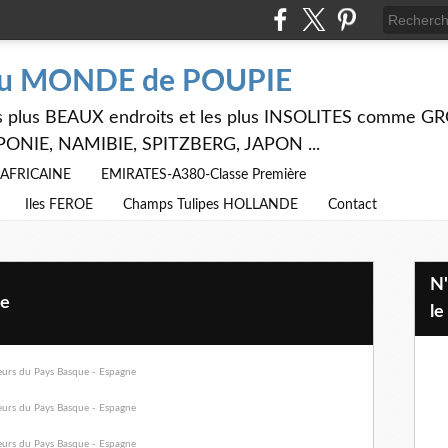
du MONDE de POUPIE
 les plus BEAUX endroits et les plus INSOLITES comme
PONIE, NAMIBIE, SPITZBERG, JAPON ...
E AFRICAINE
EMIRATES-A380-Classe Première
Iles FEROE
Champs Tulipes HOLLANDE
Contact
N'hésitez pas à utiliser ci dessus
ne
le