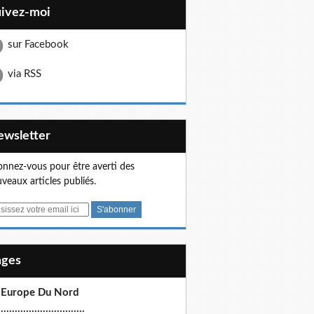
uivez-moi
sur Facebook
via RSS
Newsletter
nnez-vous pour être averti des
veaux articles publiés.
Pages
 Europe Du Nord
.............................