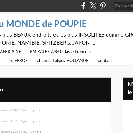
du MONDE de POUPIE
 les plus BEAUX endroits et les plus INSOLITES comme
PONIE, NAMIBIE, SPITZBERG, JAPON ...
E AFRICAINE
EMIRATES-A380-Classe Première
Iles FEROE
Champs Tulipes HOLLANDE
Contact
N'hésitez pas à utiliser ci dessus
to
le