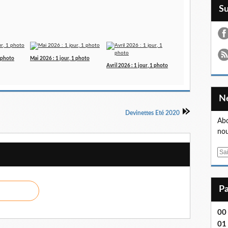
S
1 photo
Mai 2026 : 1 jour, 1 photo
Avril 2026 : 1 jour, 1 photo
Devinettes Eté 2020
Abo
nou
E
m
a
i
l
00
01 .