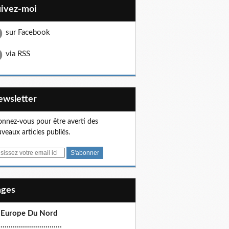
uivez-moi
sur Facebook
via RSS
Newsletter
nnez-vous pour être averti des
veaux articles publiés.
Pages
 Europe Du Nord
.............................