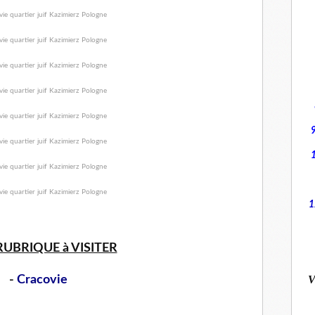
1
RUBRIQUE à VISITER
V
-
Cracovie