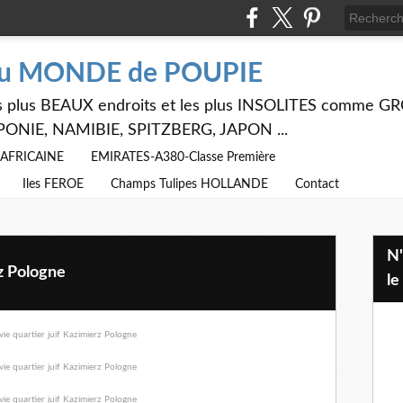
du MONDE de POUPIE
 les plus BEAUX endroits et les plus INSOLITES comme
PONIE, NAMIBIE, SPITZBERG, JAPON ...
E AFRICAINE
EMIRATES-A380-Classe Première
Iles FEROE
Champs Tulipes HOLLANDE
Contact
N'hésitez pas à utiliser ci dessus
rz Pologne
le