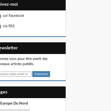
uivez-moi
sur Facebook
via RSS
Newsletter
nnez-vous pour être averti des
veaux articles publiés.
Pages
 Europe Du Nord
.............................