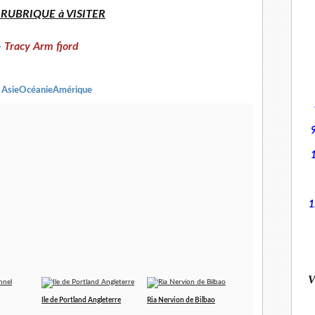
 RUBRIQUE à VISITER
-
Tracy Arm fjord
AsieOcéanieAmérique
1
V
Ile de Portland Angleterre
Ria Nervion de Bilbao