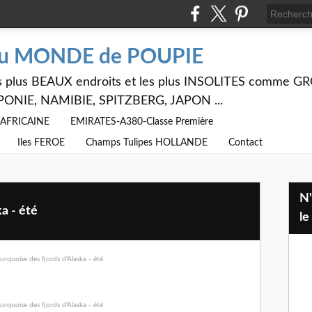
du MONDE de POUPIE
 les plus BEAUX endroits et les plus INSOLITES comme
PONIE, NAMIBIE, SPITZBERG, JAPON ...
E AFRICAINE
EMIRATES-A380-Classe Première
Iles FEROE
Champs Tulipes HOLLANDE
Contact
N'hésitez pas à utiliser ci dessus
a - été
le