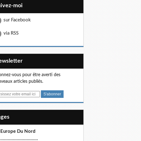
uivez-moi
sur Facebook
via RSS
Newsletter
nnez-vous pour être averti des
veaux articles publiés.
Pages
 Europe Du Nord
.............................