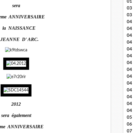
01
sera
03 
03
0eme ANNIVERSAIRE
04 .
e la NAISSANCE
04
04
 JEANNE D' ARC.
04
04
04
04 
04
04
04
04
04
04
2012
04
sera également
05 
06
0eme ANNIVERSAIRE
07 .