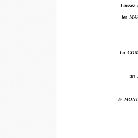
Laisse
les M
La CO
un
le MOND