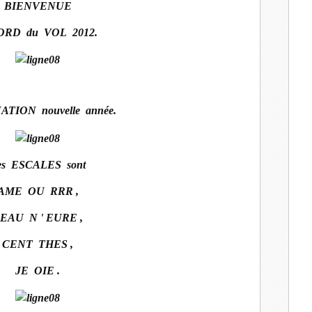
BIENVENUE
ORD du VOL 2012.
TION nouvelle année.
es ESCALES sont
AME OU RRR ,
EAU N ' EURE ,
CENT THES ,
JE OIE .