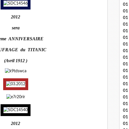
01
01
2012
01
01
sera
01
01 
0eme ANNIVERSAIRE
01
UFRAGE du TITANIC
01
01
(Avril 1912 )
01
01 
01
01
01
01
01
01
01 
2012
01 