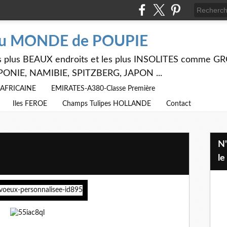
du MONDE de POUPIE
 les plus BEAUX endroits et les plus INSOLITES comme
PONIE, NAMIBIE, SPITZBERG, JAPON ...
E AFRICAINE
EMIRATES-A380-Classe Première
Iles FEROE
Champs Tulipes HOLLANDE
Contact
N'hésitez pas à utiliser ci dessus
le