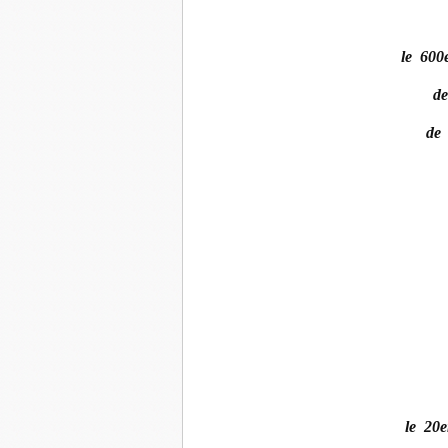
le 60
d
de
le 2