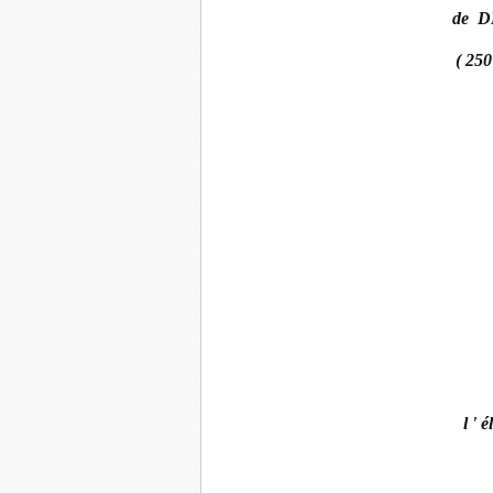
de 
( 250
l ' 