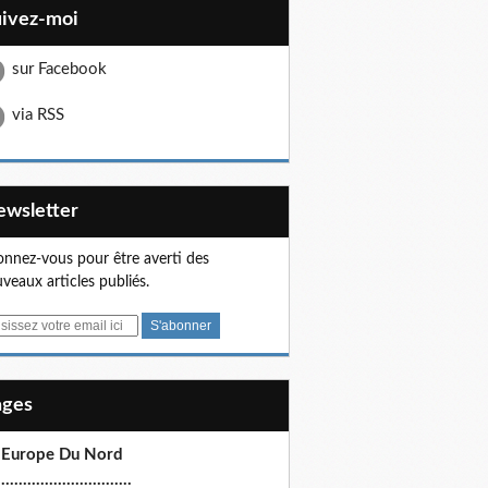
uivez-moi
sur Facebook
via RSS
Newsletter
nnez-vous pour être averti des
veaux articles publiés.
Pages
 Europe Du Nord
.............................