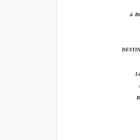
à B
DESTINA
L
B